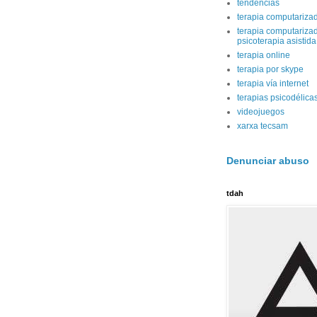
tendencias
terapia computariza
terapia computariza
psicoterapia asistid
terapia online
terapia por skype
terapia vía internet
terapias psicodélica
videojuegos
xarxa tecsam
Denunciar abuso
tdah