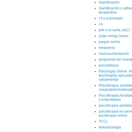
Gamificación
Gamificación y adhe
terapéutica
I:A y psicología
I.A
jefe a la carta (JaC)
jorge orrego bravo
juegos serios
metaverso
neuroaumentación
programas de invest
psicodélicos
Psicología Online: 
tecnologías aplicada
saludmental
Psicoterapia asistida
computador/ordenad
Psicoterapia Asistida
Computadora
psicoterapia asistid
psicoterapia en per
picoterapia online
TCCc
telepsicología