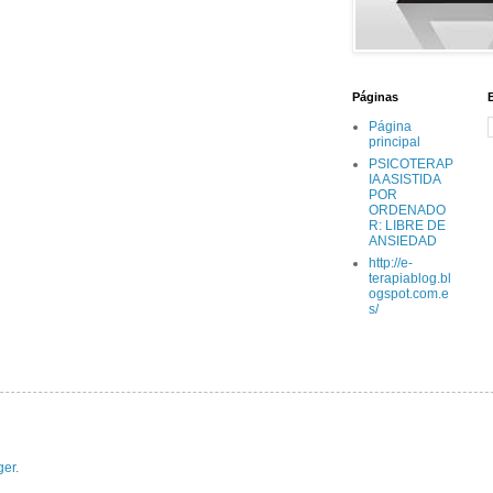
Páginas
Página
principal
PSICOTERAP
IA ASISTIDA
POR
ORDENADO
R: LIBRE DE
ANSIEDAD
http://e-
terapiablog.bl
ogspot.com.e
s/
ger
.