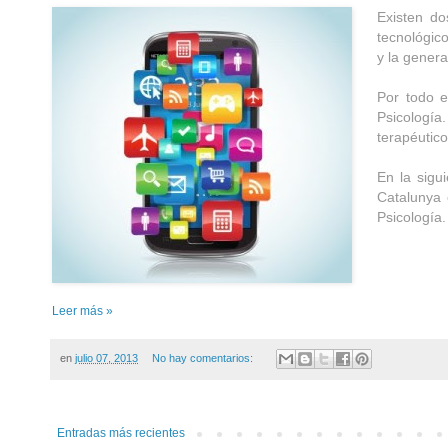
Existen do
tecnológic
y la gener
Por todo e
Psicología
terapéutico
En la sigu
Catalunya 
Psicología.
Leer más »
en
julio 07, 2013
No hay comentarios:
Entradas más recientes