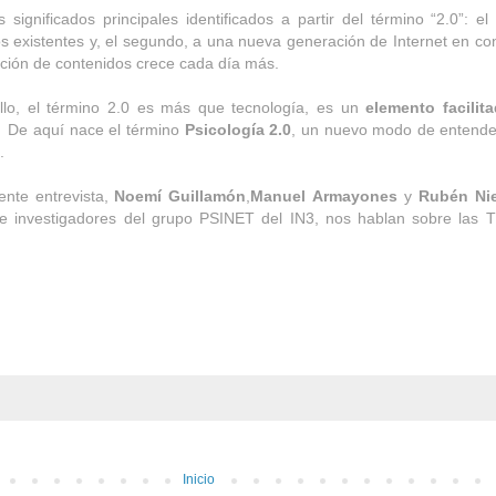
s significados principales identificados a partir del término “2.0”:
os existentes y, el segundo, a una nueva generación de Internet en con
ación de contenidos crece cada día más.
llo, el término 2.0 es más que tecnología, es un
elemento facilita
. De aquí nace el término
Psicología 2.0
, un nuevo modo de entender 
.
iente entrevista,
Noemí Guillamón
,
Manuel
Armayones
y
Rubén Ni
e investigadores del grupo PSINET del IN3, nos hablan sobre las T
Inicio