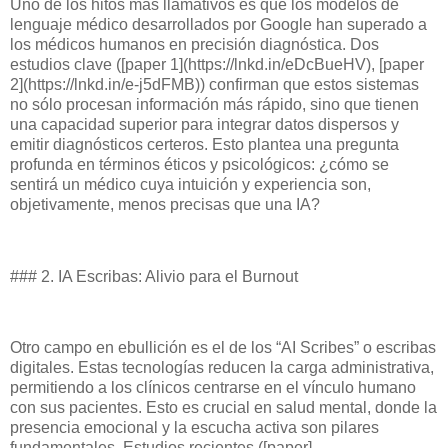
Uno de los hitos más llamativos es que los modelos de
lenguaje médico desarrollados por Google han superado a
los médicos humanos en precisión diagnóstica. Dos
estudios clave ([paper 1](https://lnkd.in/eDcBueHV), [paper
2](https://lnkd.in/e-j5dFMB)) confirman que estos sistemas
no sólo procesan información más rápido, sino que tienen
una capacidad superior para integrar datos dispersos y
emitir diagnósticos certeros. Esto plantea una pregunta
profunda en términos éticos y psicológicos: ¿cómo se
sentirá un médico cuya intuición y experiencia son,
objetivamente, menos precisas que una IA?
### 2. IA Escribas: Alivio para el Burnout
Otro campo en ebullición es el de los “AI Scribes” o escribas
digitales. Estas tecnologías reducen la carga administrativa,
permitiendo a los clínicos centrarse en el vínculo humano
con sus pacientes. Esto es crucial en salud mental, donde la
presencia emocional y la escucha activa son pilares
fundamentales. Estudios recientes ([paper]