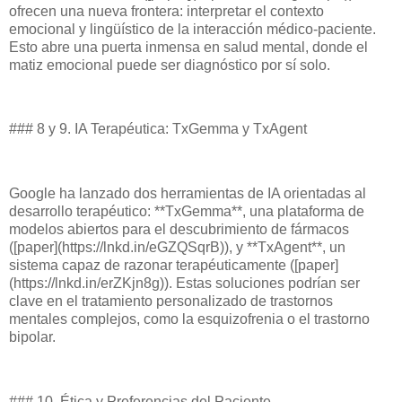
ofrecen una nueva frontera: interpretar el contexto
emocional y lingüístico de la interacción médico-paciente.
Esto abre una puerta inmensa en salud mental, donde el
matiz emocional puede ser diagnóstico por sí solo.
### 8 y 9. IA Terapéutica: TxGemma y TxAgent
Google ha lanzado dos herramientas de IA orientadas al
desarrollo terapéutico: **TxGemma**, una plataforma de
modelos abiertos para el descubrimiento de fármacos
([paper](https://lnkd.in/eGZQSqrB)), y **TxAgent**, un
sistema capaz de razonar terapéuticamente ([paper]
(https://lnkd.in/erZKjn8g)). Estas soluciones podrían ser
clave en el tratamiento personalizado de trastornos
mentales complejos, como la esquizofrenia o el trastorno
bipolar.
### 10. Ética y Preferencias del Paciente