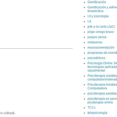
Gamificación
Gamificación y adhe
terapéutica
I:A y psicología
I.A
jefe a la carta (JaC)
jorge orrego bravo
juegos serios
metaverso
neuroaumentación
programas de invest
psicodélicos
Psicología Online: 
tecnologías aplicada
saludmental
Psicoterapia asistida
computador/ordenad
Psicoterapia Asistida
Computadora
psicoterapia asistid
psicoterapia en per
picoterapia online
TCCc
o cultural.
telepsicología