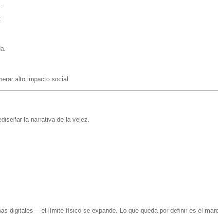
.
:
a.
nerar alto impacto social.
iseñar la narrativa de la vejez.
s digitales— el límite físico se expande. Lo que queda por definir es el marc