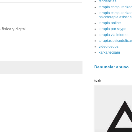
tendencias
terapia computariza
terapia computariza
psicoterapia asistid
terapia online
terapia por skype
ísica y digital.
terapia vía internet
terapias psicodélica
videojuegos
xarxa tecsam
Denunciar abuso
tdah