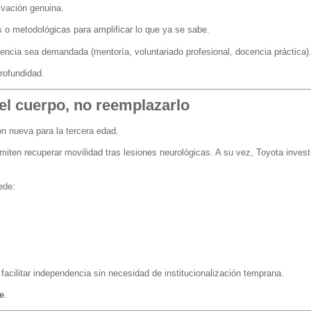
ivación genuina.
es o metodológicas para amplificar lo que ya se sabe.
iencia sea demandada (mentoría, voluntariado profesional, docencia práctica)
rofundidad.
 el cuerpo, no reemplazarlo
ón nueva para la tercera edad.
miten recuperar movilidad tras lesiones neurológicas. A su vez,
Toyota
invest
ede:
acilitar independencia sin necesidad de institucionalización temprana.
e
.