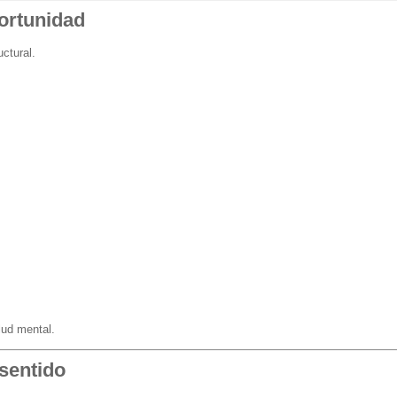
portunidad
ctural.
lud mental.
 sentido