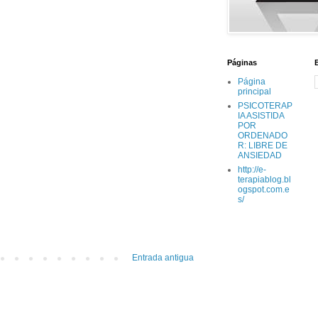
Páginas
Página
principal
PSICOTERAP
IA ASISTIDA
POR
ORDENADO
R: LIBRE DE
ANSIEDAD
http://e-
terapiablog.bl
ogspot.com.e
s/
Entrada antigua