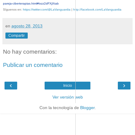
pareja-ciberterapias.html#ixzz2dFXjXtab
Síguenos en:
https://twitter.com/@LaVanguardia
|
http://facebook.com/LaVanguardia
en
agosto 28, 2013
Compartir
No hay comentarios:
Publicar un comentario
‹
›
Inicio
Ver versión web
Con la tecnología de
Blogger
.