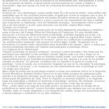
se planteó en un inicio, pero que la práctica le ha demostrado que “precisamente a causa
de la sensación de lejanía, la gente pierde muchas barreras en cuanto a timidez e
introversión, algo que ayuda a la hora de comunicar las emociones al principio de la
terapia”.
Más económico
El precio de "una ciberterapia" puede oscilar entre 15 y 40 euros la sesión. Unas tarifas más
asequibles que en las consultas presenciales. Al igual que ocurre en terapias cara a cara, el
número de citas necesarias depende del estado de salud mental de cada paciente. Suele
concertarse una visita por semana y a poco a poco se van espaciando las citas a medida
que el paciente va mejorando. Una vez finalizada la terapia, “aconsejamos volver a pedir
cita a los seis meses o al año” para descartar una recaída, explica Mars Llopis.
Cuidado con el intruso
“Nos tomamos muy en serio la persecución de la línea falsamente psicológica y esotérica”,
avisa el decano del Colegio Oficial de Psicólogos de Catalunya. En este sentido pide
precaución a la hora de diferenciar entre el psicólogo, actividad regulada por la ley, y la
psicoterapia o terapia, que no lo están. En este sentido se expresa Mars Llopis cuando
afirma que “hay mucho intrusismo en el sector”, gente sin cualificación ni preparación que
“se autodenomina terapeuta” solo porque ha hecho algún cursillo. “Ni siquiera con la
licenciatura ni el grado están capacitados para desarrollar este trabajo”, opina, y aclara que
muchos problemas mentales son materia reservada para el psicólogo clínico.
Los orígenes de la ‘ciberterapia’
“Internet al principio no genera confianza”, reconoce Lorena González. Una duda que los
psicólogos que atienden on line perciben cuando “alguien pide una cita y luego no se
presenta o la anulan”. Explica que en Estados Unidos existe “una fuerte corriente” a utilizar
videoconferencias en los tratamientos psicológicos on line, gracias a lo cual “se ha podido
estudiar su eficacia”. En general, considera que en España a la gente le cuesta ir al
psicólogo, “como si tuviera una connotación negativa” ya que se ha vinculado “la psicología
con la histeria o la locura”, y en ocasiones se cree erróneamente que el psicólogo es solo
“un amigo que escucha”.
Mars Llopis recuerda que la psicología empezó a tomar una vertiente clínica en la Segunda
Guerra Mundial en Estados Unidos, época en la que había escasez de psiquiatras para
atender a la población afectada, por lo que se acabó recurriendo al psicólogo, que pasó a
formar parte del gabinete de crisis. “Pero en España no tenemos tradición y, en segundo
lugar, los psiquiatras y médicos no fomentan el psicólogo”, lamenta. No obstante, reconoce
que en la actualidad cada vez hay más gente que recurre a este tipo de ayuda.
Pero, ¿cómo saber si se trata de una mala racha o es preciso recurrir al consejo de un
profesional en salud mental? Lorena González responde que siempre que uno se sienta
“perdido, triste, le cueste adaptarse a una situación de cambio, tenga una autoestima baja
o sienta malestar o sufrimiento en su vida cotidiana
Leer más:
http://www.lavanguardia.com/salud/20130828/54379759788/problemas-sexuales-