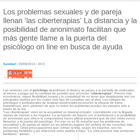
Los problemas sexuales y de pareja
llenan 'las ciberterapias' La distancia y la
posibilidad de anonimato facilitan que
más gente llame a la puerta del
psicólogo on line en busca de ayuda
Sanidad
|
28/08/2013 - 00:0
Services
Las sesiones con el
psicólogo
abandonan el diván y se pasan a la pantalla de ordenador,
al menos a juzgar por la cantidad de portales que anuncian “
ciberterapias
”. Precios más
económicos, mayor flexibilidad horaria y la comodidad de no tener que desplazarse son los
principales motivos por los cuales este tipo de consultas van al alza. Los colegios de
psicólogos y profesionales de terapias presenciales reconocen la eficacia de estos
tratamientos, pero advierten de que no todos los problemas pueden ser tratados solo a
través de la red.
“Las ciberterapias” viven en la actualidad su máxima eclosión, coincidiendo con la llegada
masiva de internet a los hogares. La sensación de lejanía con el profesional y la posibilidad
de anonimato que ofrece la computadora hacen aflorar pacientes que de otro modo nunca
llamarían a la puerta del psicólogo. Por eso no es de extrañar que los problemas de
sexualidad y de pareja se sitúen en los primeros lugares del ranking de las consultas más
frecuentes. Otras preocupaciones que colman la lista, según los expertos, son los
problemas familiares y las relaciones entre padres e hijos. “La crisis provoca más tensiones
familiares”, alertan.