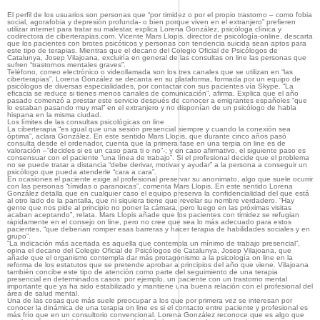
El perfil de los usuarios son personas que “por timidez o por el propio trastorno – como fobia
social, agorafobia y depresión profunda- o bien porque viven en el extranjero” prefieren
utilizar internet para tratar su malestar, explica Lorena González, psicóloga clínica y
codirectora de ciberterapias.com. Vicente Mars Llopis, director de psicología-online, descarta
que los pacientes con brotes psicóticos y personas con tendencia suicida sean aptos para
este tipo de terapias. Mientras que el decano del Colegio Oficial de Psicólogos de
Catalunya, Josep Vilajoana, excluiría en general de las consultas on line las personas que
sufren “trastornos mentales graves”.
Teléfono, correo electrónico o videollamada son los tres canales que se utilizan en “las
ciberterapias”. Lorena González se decanta en su plataforma, formada por un equipo de
psicólogos de diversas especialidades, por contactar con sus pacientes vía Skype. “La
eficacia se reduce si tienes menos canales de comunicación”, afirma. Explica que el año
pasado comenzó a prestar este servicio después de conocer a emigrantes españoles “que
lo estaban pasando muy mal” en el extranjero y no disponían de un psicólogo de habla
hispana en la misma ciudad.
Los límites de las consultas psicológicas on line
La ciberterapia “es igual que una sesión presencial siempre y cuando la conexión sea
óptima”, aclara González. En este sentido Mars Llopis, que durante cinco años pasó
consulta desde el ordenador, cuenta que la primera fase en una terpia on line es de
valoración –“decides si es un caso para ti o no”-; y en caso afirmativo, el siguiente paso es
consensuar con el paciente “una línea de trabajo”. Si el profesional decide que el problema
no se puede tratar a distancia “debe derivar, motivar y ayudar” a la persona a conseguir un
psicólogo que pueda atenderle “cara a cara”.
En ocasiones el paciente exige al profesional preservar su anonimato, algo que suele ocurrir
con las personas “tímidas o paranoicas”, comenta Mars Llopis. En este sentido Lorena
González detalla que en cualquier caso el equipo preserva la confidencialidad del que está
al otro lado de la pantalla, que ni siquiera tiene que revelar su nombre verdadero. “Hay
gente que nos pide al principio no poner la cámara, pero luego en las próximas visitas
acaban aceptando”, relata. Mars Llopis añade que los pacientes con timidez se refugian
rápidamente en el consejo on line, pero no cree que sea lo más adecuado para estos
pacientes, “que deberían romper esas barreras y hacer terapia de habilidades sociales y en
grupo”.
“La indicación más acertada es aquella que contempla un mínimo de trabajo presencial”,
opina el decano del Colegio Oficial de Psicólogos de Catalunya, Josep Vilajoana, que
añade que el organismo contempla dar más protagonismo a la psicología on line en la
reforma de los estatutos que se pretende aprobar a principios del año que viene. Vilajoana
también concibe este tipo de atención como parte del seguimiento de una terapia
presencial en determinados casos: por ejemplo, un paciente con un trastorno mental
importante que ya ha sido estabilizado y mantiene una buena relación con el profesional del
área de salud mental.
Una de las cosas que más suele preocupar a los que por primera vez se interesan por
conocer la dinámica de una terapia on line es si el contacto entre paciente y profesional es
más frío que en un consultorio convencional. Lorena González reconoce que es algo que