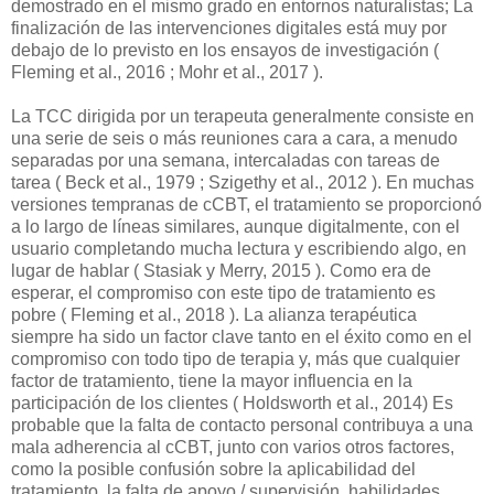
demostrado en el mismo grado en entornos naturalistas; La
finalización de las intervenciones digitales está muy por
debajo de lo previsto en los ensayos de investigación (
Fleming et al., 2016 ; Mohr et al., 2017 ).
La TCC dirigida por un terapeuta generalmente consiste en
una serie de seis o más reuniones cara a cara, a menudo
separadas por una semana, intercaladas con tareas de
tarea ( Beck et al., 1979 ; Szigethy et al., 2012 ). En muchas
versiones tempranas de cCBT, el tratamiento se proporcionó
a lo largo de líneas similares, aunque digitalmente, con el
usuario completando mucha lectura y escribiendo algo, en
lugar de hablar ( Stasiak y Merry, 2015 ). Como era de
esperar, el compromiso con este tipo de tratamiento es
pobre ( Fleming et al., 2018 ). La alianza terapéutica
siempre ha sido un factor clave tanto en el éxito como en el
compromiso con todo tipo de terapia y, más que cualquier
factor de tratamiento, tiene la mayor influencia en la
participación de los clientes ( Holdsworth et al., 2014) Es
probable que la falta de contacto personal contribuya a una
mala adherencia al cCBT, junto con varios otros factores,
como la posible confusión sobre la aplicabilidad del
tratamiento, la falta de apoyo / supervisión, habilidades