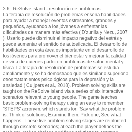
3.6 . ReSolve Island - resolución de problemas
La terapia de resolución de problemas enseña habilidades
para ayudar a manejar eventos estresantes, grandes y
pequeños, ayudando a los jóvenes a enfrentar las
dificultades de manera más efectiva ( D'zurilla y Nezu, 2007
). Usarlo puede disminuir el impacto negativo del estrés y
puede aumentar el sentido de autoeficacia. El desarrollo de
habilidades en esta área es importante en el desarrollo de
los jóvenes para promover el bienestar y mejorar la calidad
de vida de quienes padecen problemas de salud mental y
física. La terapia de resolución de problemas se estudia
ampliamente y se ha demostrado que es similar o superior a
otros tratamientos psicológicos para la depresión y la
ansiedad ( Cuijpers et al., 2018). Problem solving skills are
taught on the ReSolve island via a series of six interactive
scenarios relevant to young people. The game teaches
basic problem-solving therapy using an easy to remember
‘STEPS’ acronym, which stands for: ‘Say what the problem
is; Think of solutions; Examine them; Pick one; See what
happens.’ These five problem-solving stages are reinforced
through discrete scenarios; at each the player defines the