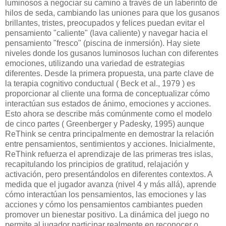
luminosos a negociar su camino a través de un laberinto de
hilos de seda, cambiando las uniones para que los gusanos
brillantes, tristes, preocupados y felices puedan evitar el
pensamiento "caliente" (lava caliente) y navegar hacia el
pensamiento "fresco" (piscina de inmersión). Hay siete
niveles donde los gusanos luminosos luchan con diferentes
emociones, utilizando una variedad de estrategias
diferentes. Desde la primera propuesta, una parte clave de
la terapia cognitivo conductual ( Beck et al., 1979 ) es
proporcionar al cliente una forma de conceptualizar cómo
interactúan sus estados de ánimo, emociones y acciones.
Esto ahora se describe más comúnmente como el modelo
de cinco partes ( Greenberger y Padesky, 1995) aunque
ReThink se centra principalmente en demostrar la relación
entre pensamientos, sentimientos y acciones. Inicialmente,
ReThink refuerza el aprendizaje de las primeras tres islas,
recapitulando los principios de gratitud, relajación y
activación, pero presentándolos en diferentes contextos. A
medida que el jugador avanza (nivel 4 y más allá), aprende
cómo interactúan los pensamientos, las emociones y las
acciones y cómo los pensamientos cambiantes pueden
promover un bienestar positivo. La dinámica del juego no
permite al jugador participar realmente en reconocer o